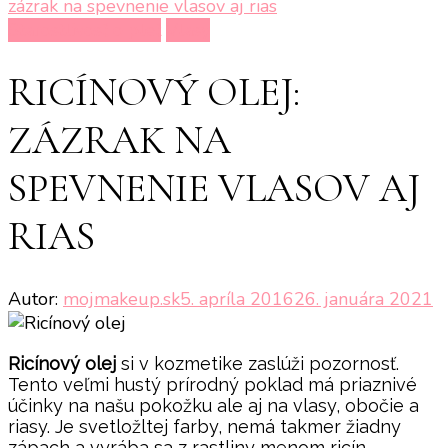
zázrak na spevnenie vlasov aj rias
Starostlivosť o pleť
Vlasy
RICÍNOVÝ OLEJ:
ZÁZRAK NA
SPEVNENIE VLASOV AJ
RIAS
Autor:
mojmakeup.sk
5. apríla 2016
26. januára 2021
Ricínový olej
si v kozmetike zaslúži pozornosť.
Tento veľmi hustý prírodný poklad má priaznivé
účinky na našu pokožku ale aj na vlasy, obočie a
riasy. Je svetložltej farby, nemá takmer žiadny
zápach a vyrába sa z rastliny menom ricín