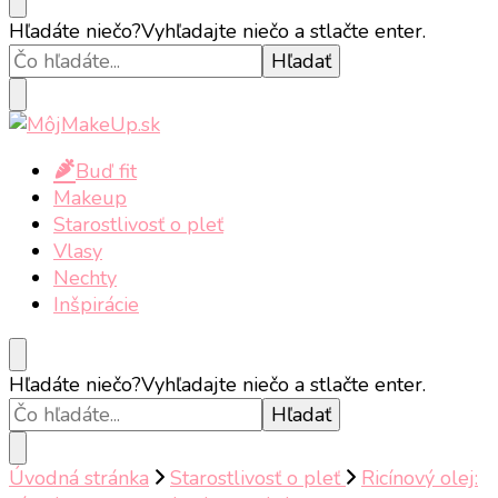
MôjMakeUp.sk
Beauty Blog
Hľadáte niečo?
Vyhľadajte niečo a stlačte enter.
MôjMakeUp.sk
Beauty Blog
Buď fit
Makeup
Starostlivosť o pleť
Vlasy
Nechty
Inšpirácie
Hľadáte niečo?
Vyhľadajte niečo a stlačte enter.
Úvodná stránka
Starostlivosť o pleť
Ricínový olej: