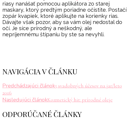
riasy nanášať pomocou aplikátora zo starej
maskary, ktorý predtým poriadne očistite. Postačí
zopár kvapiek, ktoré aplikujte na korienky rias.
Dávajte však pozor, aby sa vám olej nedostal do
očí. Je síce prírodný a neškodný, ale
nepríjemnému štípaniu by ste sa nevyhli.
NAVIGÁCIA V ČLÁNKU
Predchádzajúci článok
5 svadobných účesov na jar/leto
2016
Nasledujúci článok
Kozmetický hit: prírodné oleje
ODPORÚČANÉ ČLÁNKY